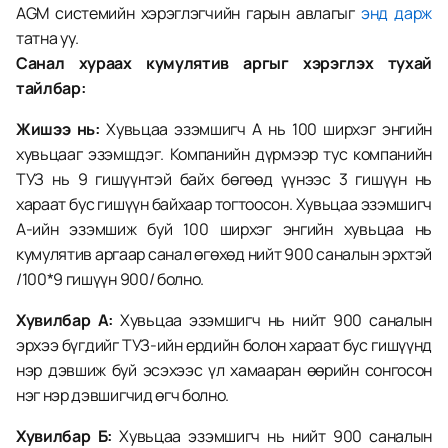
AGM системийн хэрэглэгчийн гарын авлагыг 
энд дарж
татна уу.
Санал хураах кумулятив аргыг хэрэглэх тухай 
тайлбар:
Жишээ нь:
 Хувьцаа эзэмшигч А нь 100 ширхэг энгийн 
хувьцааг эзэмшдэг. Компанийн дүрмээр тус компанийн 
ТУЗ нь 9 гишүүнтэй байх бөгөөд үүнээс 3 гишүүн нь 
хараат бус гишүүн байхаар тогтоосон. Хувьцаа эзэмшигч 
А-ийн эзэмшиж буй 100 ширхэг энгийн хувьцаа нь 
кумулятив аргаар санал өгөхөд нийт 900 саналын эрхтэй 
/100*9 гишүүн 900/ болно.
Хувилбар А:
 Хувьцаа эзэмшигч нь нийт 900 саналын 
эрхээ бүгдийг ТУЗ-ийн ердийн болон хараат бус гишүүнд 
нэр дэвшиж буй эсэхээс үл хамааран өөрийн сонгосон 
нэг нэр дэвшигчид өгч болно.
Хувилбар Б: 
Хувьцаа эзэмшигч нь нийт 900 саналын 