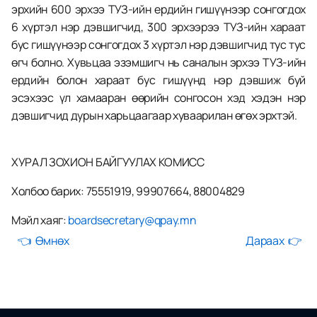
эрхийн 600 эрхээ ТУЗ-ийн ердийн гишүүнээр сонгогдох 
6 хүртэл нэр дэвшигчид, 300 эрхээрээ ТУЗ-ийн хараат 
бус гишүүнээр сонгогдох 3 хүртэл нэр дэвшигчид тус тус 
өгч болно. Хувьцаа эзэмшигч нь саналын эрхээ ТУЗ-ийн 
ердийн болон хараат бус гишүүнд нэр дэвшиж буй 
эсэхээс үл хамааран өөрийн сонгосон хэд хэдэн нэр 
дэвшигчид дурын харьцаагаар хуваарилан өгөх эрхтэй.
ХУРАЛ ЗОХИОН БАЙГУУЛАХ КОМИСС 
Холбоо барих: 75551919, 99907664, 88004829 
Мэйл хаяг: 
boardsecretary@qpay.mn
👈  Өмнөх
Дараах  👉