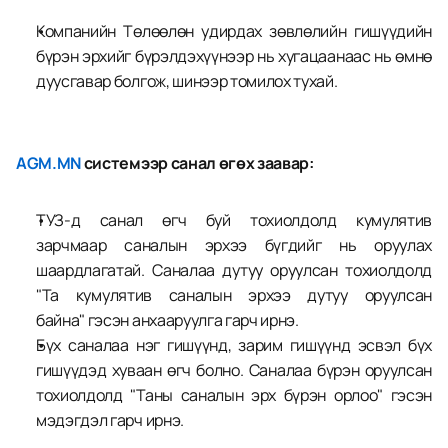
Компанийн Төлөөлөн удирдах зөвлөлийн гишүүдийн 
бүрэн эрхийг бүрэлдэхүүнээр нь хугацаанаас нь өмнө 
дуусгавар болгож, шинээр томилох тухай.
AGM.MN
 системээр санал өгөх заавар:
TУЗ-д санал өгч буй тохиолдолд кумулятив 
зарчмаар саналын эрхээ бүгдийг нь оруулах 
шаардлагатай. Саналаа дутуу оруулсан тохиолдолд 
"Та кумулятив саналын эрхээ дутуу оруулсан 
байна" гэсэн анхааруулга гарч ирнэ.
Бүх саналаа нэг гишүүнд, зарим гишүүнд эсвэл бүх 
гишүүдэд хуваан өгч болно. Саналаа бүрэн оруулсан 
тохиолдолд "Таны саналын эрх бүрэн орлоо" гэсэн 
мэдэгдэл гарч ирнэ.