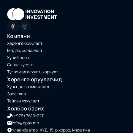
Компани
Хөрөнгө оруулалт
Мэдээ, мэдээлэл
Хүний нөөц
Санал хүсэлт
Түгээмэл асуулт, хариулт
Хөрөнгө оруулагчид
Хувьцаа эзэмшигчид
Засаглал
Тайлан үзүүлэлт
Холбоо барих
(+976) 7610-2211
info@qpay.mn
Улаанбаатар, ХУД, 15-р хороо, Махатма 