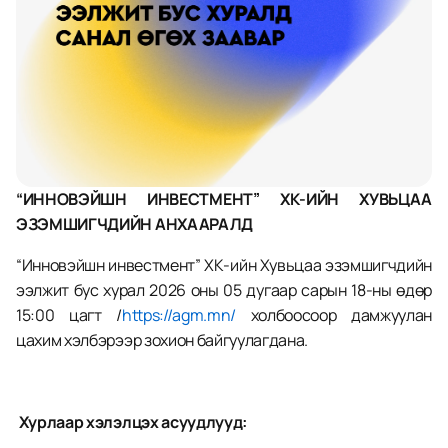
Санал хүсэлт
Түгээмэл асуулт хариулт
COMMUNITY
Join
“ИННОВЭЙШН ИНВЕСТМЕНТ” ХК-ИЙН ХУВЬЦАА 
ЭЗЭМШИГЧДИЙН АНХААРАЛД
Events
“Инновэйшн инвестмент” ХК-ийн Хувьцаа эзэмшигчдийн 
ээлжит бус хурал 2026 оны 05 дугаар сарын 18-ны өдөр 
Experts
15:00 цагт /
https://agm.mn/
 холбоосоор дамжуулан 
цахим хэлбэрээр зохион байгуулагдана.
Хурлаар хэлэлцэх асуудлууд: