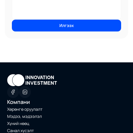
Санал хүсэлт
Түгээмэл асуулт хариулт
Илгээх
COMMUNITY
Join
Events
Experts
Компани
Хөрөнгө оруулалт
Мэдээ, мэдээлэл
Хүний нөөц
Санал хүсэлт