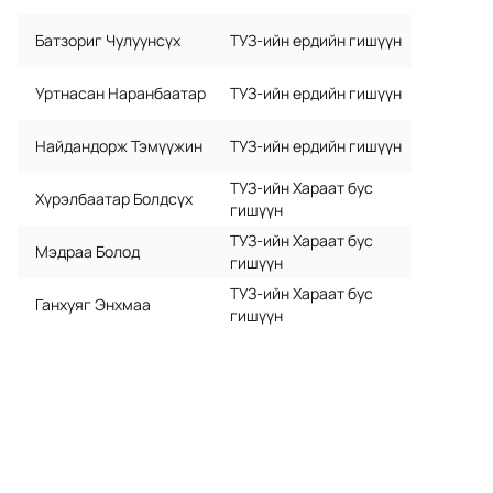
Санал хүсэлт
Батзориг Чулуунсүх
ТУЗ-ийн ердийн гишүүн
Түгээмэл асуулт хариулт
Уртнасан Наранбаатар
ТУЗ-ийн ердийн гишүүн
Найдандорж Тэмүүжин
ТУЗ-ийн ердийн гишүүн
COMMUNITY
ТУЗ-ийн Хараат бус 
Join
Хүрэлбаатар Болдсүх
гишүүн
ТУЗ-ийн Хараат бус 
Мэдраа Болод
Events
гишүүн
ТУЗ-ийн Хараат бус 
Ганхуяг Энхмаа
гишүүн
Experts