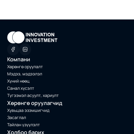
Компани
Хөрөнгө оруулалт
Мэдээ, мэдээлэл
Хүний нөөц
Санал хүсэлт
Түгээмэл асуулт, хариулт
Хөрөнгө оруулагчид
Хувьцаа эзэмшигчид
Засаглал
Тайлан үзүүлэлт
Холбоо барих