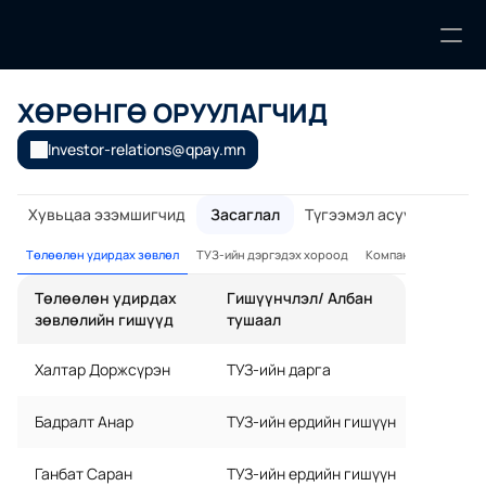
ХӨРӨНГӨ ОРУУЛАГЧИД
БИДНИЙ ТУХАЙ
Компанийн бүтэц
Investor-relations@qpay.mn
Хөрөнгө оруулалт
Хувьцаа эзэмшигчид
Засаглал
Түгээмэл асуулт хариул
Төлөөлөн удирдах зөвлөл
ТУЗ-ийн дэргэдэх хороод
Компанийн засаглал
Хүний нөөц
Төлөөлөн удирдах 
Гишүүнчлэл/ Албан 
Мэдээ, мэдээлэл
Тайлан үзүүлэлт
зөвлөлийн гишүүд
тушаал
ХӨРӨНГӨ ОРУУЛАГЧИД
Халтар Доржсүрэн
ТУЗ-ийн дарга
Хувьцаа эзэмшигчид
Бадралт Анар
ТУЗ-ийн ердийн гишүүн
Засаглал
Ганбат Саран
ТУЗ-ийн ердийн гишүүн